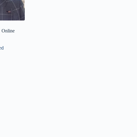
| Online
ed